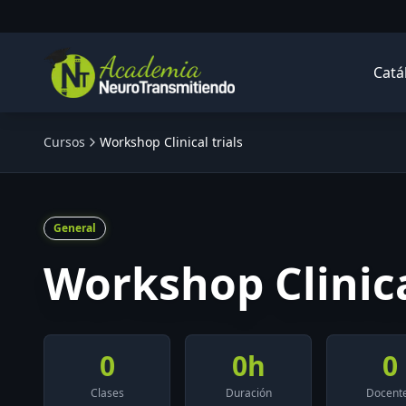
Saltar al contenido principal
Catá
Cursos
Workshop Clinical trials
General
Workshop Clinica
0
0
h
0
Clases
Duración
Docent