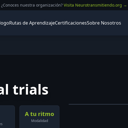
¿Conoces nuestra organización?
Visita Neurotransmitiendo.org →
logo
Rutas de Aprendizaje
Certificaciones
Sobre Nosotros
l trials
A tu ritmo
Modalidad
es