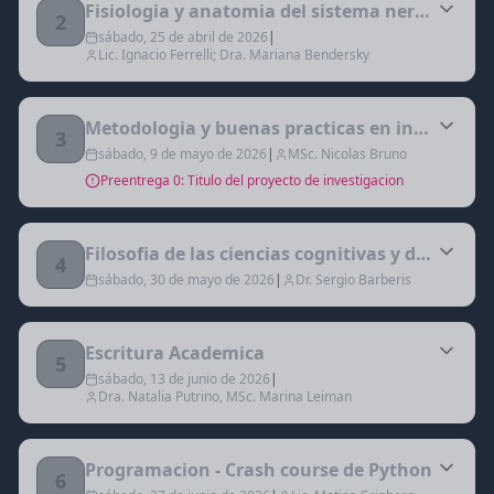
Fisiologia y anatomia del sistema nervioso
2
sábado, 25 de abril de 2026
|
Lic. Ignacio Ferrelli; Dra. Mariana Bendersky
Metodologia y buenas practicas en investigac
3
sábado, 9 de mayo de 2026
|
MSc. Nicolas Bruno
Preentrega 0: Titulo del proyecto de investigacion
Filosofia de las ciencias cognitivas y de la neu
4
sábado, 30 de mayo de 2026
|
Dr. Sergio Barberis
Escritura Academica
5
sábado, 13 de junio de 2026
|
Dra. Natalia Putrino, MSc. Marina Leiman
Programacion - Crash course de Python
6