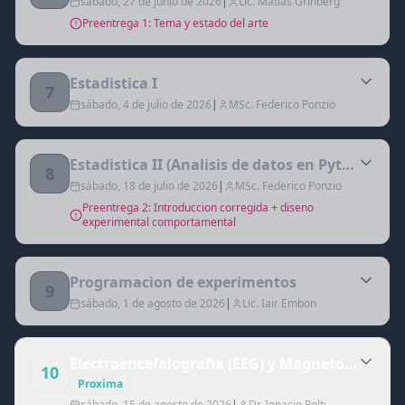
sábado, 27 de junio de 2026
|
Lic. Matias Grinberg
Preentrega 1: Tema y estado del arte
Estadistica I
7
sábado, 4 de julio de 2026
|
MSc. Federico Ponzio
Estadistica II (Analisis de datos en Python)
8
sábado, 18 de julio de 2026
|
MSc. Federico Ponzio
Preentrega 2: Introduccion corregida + diseno
experimental comportamental
Programacion de experimentos
9
sábado, 1 de agosto de 2026
|
Lic. Iair Embon
Electroencefalografia (EEG) y Magnetoencefalog
10
Proxima
sábado, 15 de agosto de 2026
|
Dr. Ignacio Polti