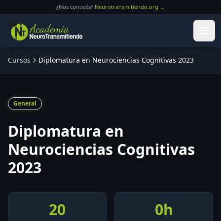
Saltar al contenido principal
¿Nos conocés?
Neurotransmitiendo.org →
Cursos
Diplomatura en Neurociencias Cognitivas 2023
General
Diplomatura en
Neurociencias Cognitivas
2023
20
0
h