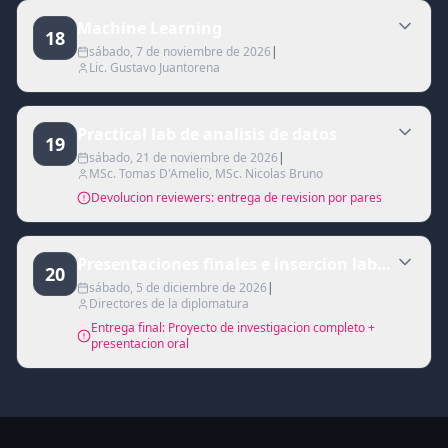
Machine Learning
18
sábado, 7 de noviembre de 2026
|
Lic. Gustavo Juantorena
Practical lab de analisis de datos
19
sábado, 21 de noviembre de 2026
|
MSc. Tomas D'Amelio, MSc. Nicolas Bruno
Devolucion reviewers: entrega de revision por pares
Presentaciones finales e insercion laboral en 
20
sábado, 5 de diciembre de 2026
|
Directores de la diplomatura
Entrega final: Proyecto de investigacion completo +
presentacion oral