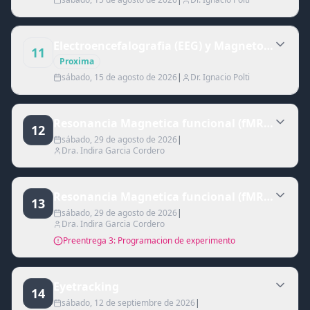
Electroencefalografia (EEG) y Magnetoencefalog
11
Proxima
sábado, 15 de agosto de 2026
|
Dr. Ignacio Polti
Resonancia Magnetica funcional (fMRI), Parte 
12
sábado, 29 de agosto de 2026
|
Dra. Indira Garcia Cordero
Resonancia Magnetica funcional (fMRI), Parte 
13
sábado, 29 de agosto de 2026
|
Dra. Indira Garcia Cordero
Preentrega 3: Programacion de experimento
Eyetracking
14
sábado, 12 de septiembre de 2026
|