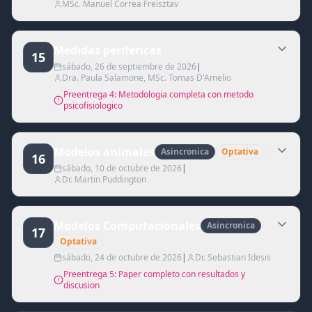
MSc. Manuel Correa Freisztav
Medidas perifericas
15
sábado, 26 de septiembre de 2026
|
Dra. Paula Salamone, MSc. Tomas D'Amelio
Preentrega 4: Metodologia completa con metodo
psicofisiologico
Modelos animales
Asincronica
Optativa
16
sábado, 10 de octubre de 2026
|
Dr. Martin Puddington
Modelos Computacionales
Asincronica
17
Optativa
sábado, 24 de octubre de 2026
|
Dr. Sebastian Idesis
Preentrega 5: Paper completo con resultados y
discusion