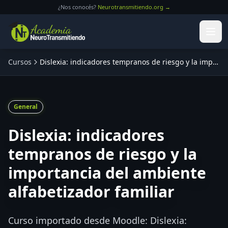
Saltar al contenido principal
¿Nos conocés?
Neurotransmitiendo.org →
Cursos
Dislexia: indicadores tempranos de riesgo y la importancia del ambiente alfabetizador familiar
General
Dislexia: indicadores
tempranos de riesgo y la
importancia del ambiente
alfabetizador familiar
Curso importado desde Moodle: Dislexia: