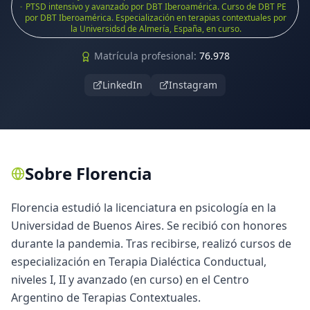
PTSD intensivo y avanzado por DBT Iberoamérica. Curso de DBT PE
por DBT Iberoamérica. Especialización en terapias contextuales por
la Universidsd de Almería, España, en curso.
Matrícula profesional:
76.978
LinkedIn
Instagram
Sobre
Florencia
Florencia estudió la licenciatura en psicología en la
Universidad de Buenos Aires. Se recibió con honores
durante la pandemia. Tras recibirse, realizó cursos de
especialización en Terapia Dialéctica Conductual,
niveles I, II y avanzado (en curso) en el Centro
Argentino de Terapias Contextuales.