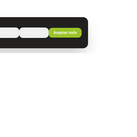
Rechazar
Personalizar
Aceptar todo
s NT
Recursos
a
Quiénes Somos
Blog y Comunicación