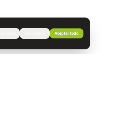
Rechazar
Personalizar
Aceptar todo
s NT
Recursos
a
Quiénes Somos
Blog y Comunicación